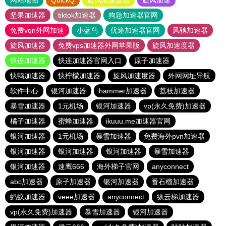
网站地图
QuickQ
旋风加速度器
旋风加速
坚果加速器
tiktok加速器
狗急加速器官网
免费vqn外网加速
小蓝鸟
优途加速器官网
风驰加速器
旋风加速器
免费vps加速器外网苹果版
旋风加速度器
快连加速器
快连加速器官网入口
原子加速器
快鸭加速器
快柠檬加速器
旋风加速度器
外网网址导航
软件中心
银河加速器
hammer加速器
荔枝加速器
暴雪加速器
1元机场
银河加速器
vp(永久免费)加速器
橘子加速器
蜜蜂加速器
ikuuu.me加速器官网
银河加速器
1元机场
暴雪加速器
免费海外pvn加速器
银河加速器
银河加速器
银河加速器
暴雪加速器
银河加速器
速鹰666
海外梯子官网
anyconnect
abc加速器
原子加速器
银河加速器
番石榴加速器
蚂蚁加速器
veee加速器
anyconnect
纵云梯加速器
vp(永久免费)加速器
暴雪加速器
银河加速器