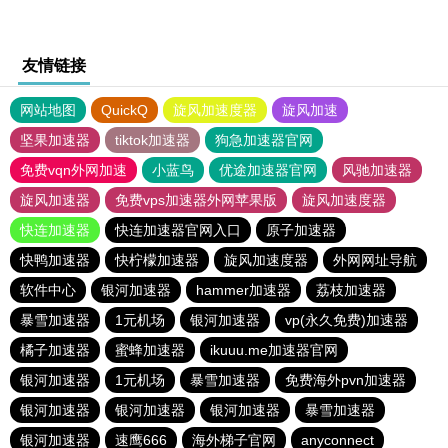
友情链接
网站地图
QuickQ
旋风加速度器
旋风加速
坚果加速器
tiktok加速器
狗急加速器官网
免费vqn外网加速
小蓝鸟
优途加速器官网
风驰加速器
旋风加速器
免费vps加速器外网苹果版
旋风加速度器
快连加速器
快连加速器官网入口
原子加速器
快鸭加速器
快柠檬加速器
旋风加速度器
外网网址导航
软件中心
银河加速器
hammer加速器
荔枝加速器
暴雪加速器
1元机场
银河加速器
vp(永久免费)加速器
橘子加速器
蜜蜂加速器
ikuuu.me加速器官网
银河加速器
1元机场
暴雪加速器
免费海外pvn加速器
银河加速器
银河加速器
银河加速器
暴雪加速器
银河加速器
速鹰666
海外梯子官网
anyconnect