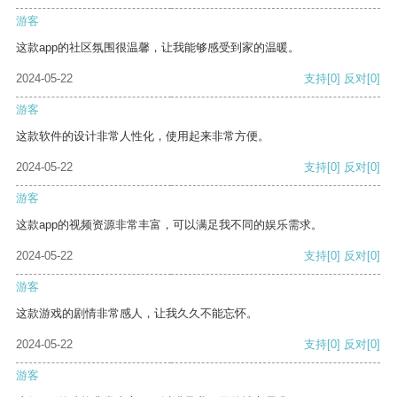
游客
这款app的社区氛围很温馨，让我能够感受到家的温暖。
2024-05-22
支持
[0]
反对
[0]
游客
这款软件的设计非常人性化，使用起来非常方便。
2024-05-22
支持
[0]
反对
[0]
游客
这款app的视频资源非常丰富，可以满足我不同的娱乐需求。
2024-05-22
支持
[0]
反对
[0]
游客
这款游戏的剧情非常感人，让我久久不能忘怀。
2024-05-22
支持
[0]
反对
[0]
游客