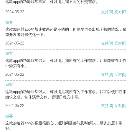
这款app的功能非常丰富，可以满足我不同的社交需求。
2024-05-22
支持
[0]
反对
[0]
游客
这款加速器app的加速效果还是不错的，但偶尔也会出现卡顿的情况，希
望开发者能够优化一下。
2024-05-22
支持
[0]
反对
[0]
游客
这款app的功能非常强大，可以满足我所有的工作需求，让我能够在工作
中游刃有余。
2024-05-22
支持
[0]
反对
[0]
游客
这款app的功能非常强大，可以满足我所有的工作需求。我可以使用它来
编辑文档、制作演示文稿、管理日程安排等。
2024-05-22
支持
[0]
反对
[0]
游客
这款加速器app的客服很贴心，遇到问题都能及时解决，服务态度非常
好。