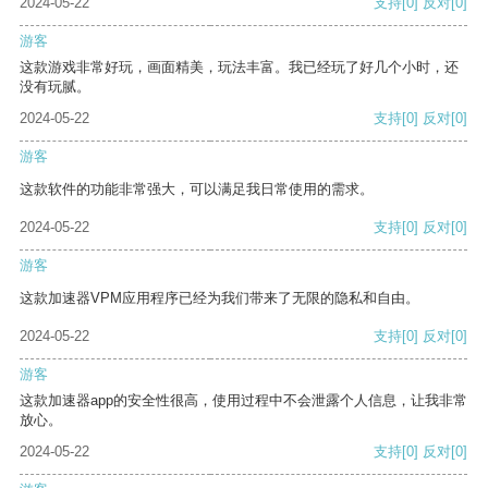
2024-05-22
支持
[0]
反对
[0]
游客
这款游戏非常好玩，画面精美，玩法丰富。我已经玩了好几个小时，还
没有玩腻。
2024-05-22
支持
[0]
反对
[0]
游客
这款软件的功能非常强大，可以满足我日常使用的需求。
2024-05-22
支持
[0]
反对
[0]
游客
这款加速器VPM应用程序已经为我们带来了无限的隐私和自由。
2024-05-22
支持
[0]
反对
[0]
游客
这款加速器app的安全性很高，使用过程中不会泄露个人信息，让我非常
放心。
2024-05-22
支持
[0]
反对
[0]