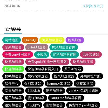
2024-04-16
支持
[0]
反对
[0]
友情链接
网站地图
QuickQ
旋风加速度器
旋风加速
坚果加速器
tiktok加速器
狗急加速器官网
免费vqn外网加速
小蓝鸟
优途加速器官网
风驰加速器
旋风加速器
免费vps加速器外网苹果版
旋风加速度器
快连加速器
快连加速器官网入口
原子加速器
快鸭加速器
快柠檬加速器
旋风加速度器
外网网址导航
软件中心
银河加速器
hammer加速器
荔枝加速器
暴雪加速器
1元机场
银河加速器
vp(永久免费)加速器
橘子加速器
蜜蜂加速器
ikuuu.me加速器官网
银河加速器
1元机场
暴雪加速器
免费海外pvn加速器