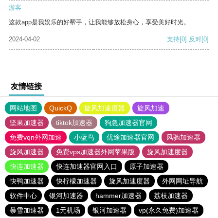
游客
这款app是我娱乐的好帮手，让我能够放松身心，享受美好时光。
2024-04-02
支持
[0]
反对
[0]
友情链接
网站地图
QuickQ
旋风加速度器
旋风加速
坚果加速器
tiktok加速器
狗急加速器官网
免费vqn外网加速
小蓝鸟
优途加速器官网
风驰加速器
旋风加速器
免费vps加速器外网苹果版
旋风加速度器
快连加速器
快连加速器官网入口
原子加速器
快鸭加速器
快柠檬加速器
旋风加速度器
外网网址导航
软件中心
银河加速器
hammer加速器
荔枝加速器
暴雪加速器
1元机场
银河加速器
vp(永久免费)加速器