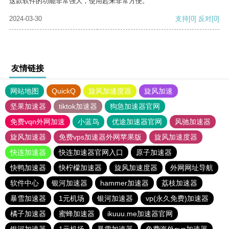
这款软件的功能非常强大，使用起来非常方便。
2024-03-30
支持
[0]
反对
[0]
友情链接
网站地图
QuickQ
旋风加速度器
旋风加速
坚果加速器
tiktok加速器
狗急加速器官网
免费vqn外网加速
小蓝鸟
优途加速器官网
风驰加速器
旋风加速器
免费vps加速器外网苹果版
旋风加速度器
快连加速器
快连加速器官网入口
原子加速器
快鸭加速器
快柠檬加速器
旋风加速度器
外网网址导航
软件中心
银河加速器
hammer加速器
荔枝加速器
暴雪加速器
1元机场
银河加速器
vp(永久免费)加速器
橘子加速器
蜜蜂加速器
ikuuu.me加速器官网